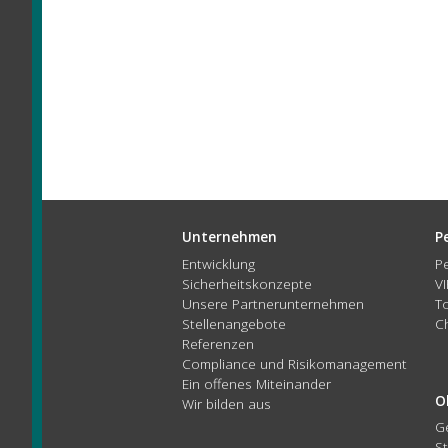
Unternehmen
P
Entwicklung
P
Sicherheitskonzepte
V
Unsere Partnerunternehmen
T
Stellenangebote
C
Referenzen
Compliance und Risikomanagement
Ein offenes Miteinander
O
Wir bilden aus
G
St