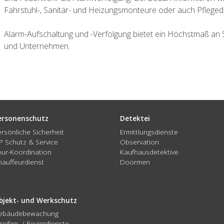
Fahrstuhl-, Sanitär- und Heizungsmonteure oder auch Pflegedi
Alarm-Aufschaltung und -Verfolgung bietet ein Höchstmaß an Si
und Unternehmen.
ersonenschutz
Detektei
ersönliche Sicherheit
Ermittlungsdienste
IP Schutz & Service
Observation
our-Koordination
Kaufhausdetektive
hauffeurdienst
Doormen
bjekt- und Werkschutz
ebäudebewachung
reifen- / Revierdienste