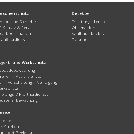
ersonenschutz
Detektei
ersönliche Sicherheit
Ermittlungsdienste
IP Schutz & Service
Observation
our-Koordination
Kaufhausdetektive
hauffeurdienst
Doormen
bjekt- und Werkschutz
ebäudebewachung
reifen- / Revierdienste
arm-Aufschaltung / -Verfolgung
erkschutz
mpfangs- / Pförtnerdienste
austellenbewachung
ervice
etektei
ty-Streifen
ransport-Begleitung