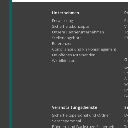
Unternehmen
P
Entwicklung
P
Sicherheitskonzepte
V
Unsere Partnerunternehmen
T
Stellenangebote
C
Referenzen
Compliance und Risikomanagement
Ein offenes Miteinander
O
Wir bilden aus
G
St
Al
W
E
B
Veranstaltungsdienste
S
Sicherheitspersonal und Ordner
D
Servicepersonal
Ci
Bühnen- und Backstage-Sicherheit
T