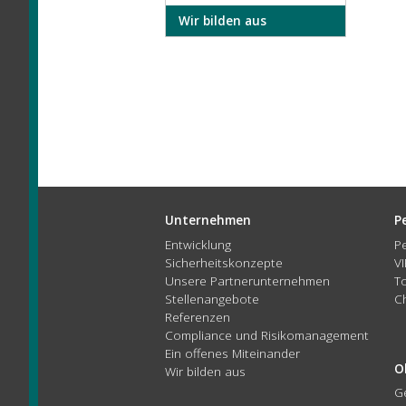
Wir bilden aus
Unternehmen
P
Entwicklung
P
Sicherheitskonzepte
V
Unsere Partnerunternehmen
T
Stellenangebote
C
Referenzen
Compliance und Risikomanagement
Ein offenes Miteinander
O
Wir bilden aus
G